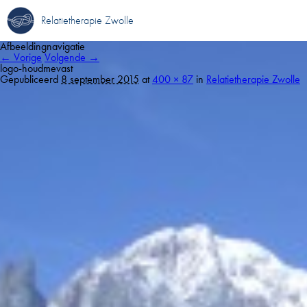
Relatietherapie Zwolle
Afbeeldingnavigatie
← Vorige
Volgende →
logo-houdmevast
Gepubliceerd
8 september 2015
at
400 × 87
in
Relatietherapie Zwolle